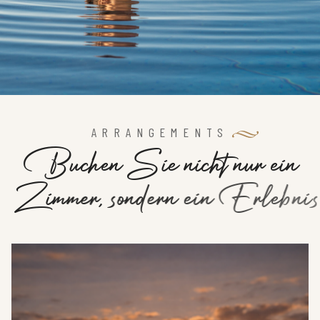
ARRANGEMENTS
B
u
c
h
e
n
S
i
e
n
i
c
h
t
n
u
r
e
i
n
Z
i
m
m
e
r
,
s
o
n
d
e
r
n
e
i
n
E
r
l
e
b
n
i
s