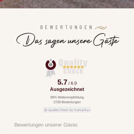
BEWERTUNGEN
D
a
s
s
a
g
e
n
u
n
s
e
r
e
G
ä
s
t
e
5.7
/ 6.0
Ausgezeichnet
98% Weiterempfehlung
2738 Bewertungen
Bewertungen unserer Gäste: