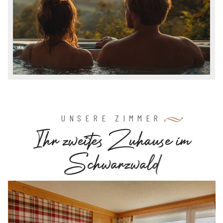
UNSERE ZIMMER
I
h
r
z
w
e
i
t
e
s
Z
u
h
a
u
s
e
i
m
S
c
h
w
a
r
z
w
a
l
d