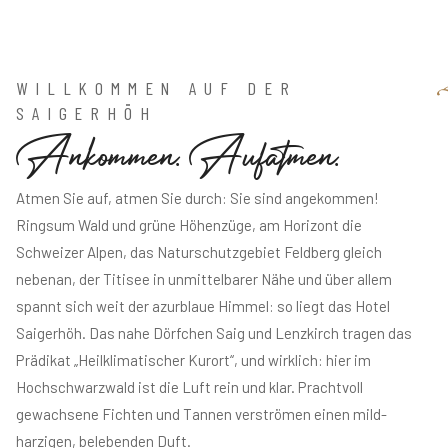
WILLKOMMEN AUF DER
SAIGERHÖH
A
n
k
o
m
m
e
n
.
A
u
f
a
t
m
e
n
.
Atmen Sie auf, atmen Sie durch: Sie sind angekommen!
Ringsum Wald und grüne Höhenzüge, am Horizont die
Schweizer Alpen, das Naturschutzgebiet Feldberg gleich
nebenan, der Titisee in unmittelbarer Nähe und über allem
spannt sich weit der azurblaue Himmel: so liegt das Hotel
Saigerhöh. Das nahe Dörfchen Saig und Lenzkirch tragen das
Prädikat „Heilklimatischer Kurort“, und wirklich: hier im
Hochschwarzwald ist die Luft rein und klar. Prachtvoll
gewachsene Fichten und Tannen verströmen einen mild-
harzigen, belebenden Duft.