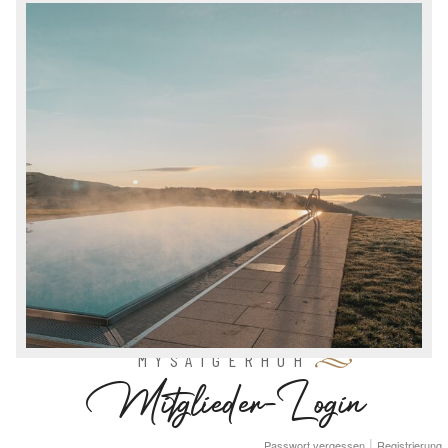
MYSAIGERHÖH
M
i
t
g
l
i
e
d
e
r
-
L
o
g
i
n
Passwort vergessen
Registrierung