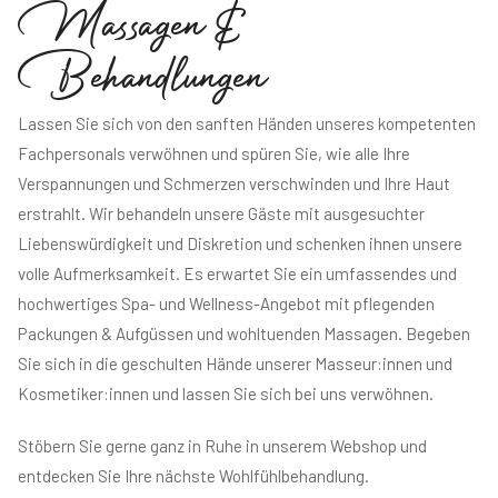
M
a
s
s
a
g
e
n
&
B
e
h
a
n
d
l
u
n
g
e
n
Lassen Sie sich von den sanften Händen unseres kompetenten
Fachpersonals verwöhnen und spüren Sie, wie alle Ihre
Verspannungen und Schmerzen verschwinden und Ihre Haut
erstrahlt. Wir behandeln unsere Gäste mit ausgesuchter
Liebenswürdigkeit und Diskretion und schenken ihnen unsere
volle Aufmerksamkeit. Es erwartet Sie ein umfassendes und
hochwertiges Spa- und Wellness-Angebot mit pflegenden
Packungen & Aufgüssen und wohltuenden Massagen.
Begeben
Sie sich in die geschulten Hände unserer Masseur:innen und
Kosmetiker:innen und lassen Sie sich bei uns verwöhnen.
Stöbern Sie gerne ganz in Ruhe in unserem Webshop und
entdecken Sie Ihre nächste Wohlfühlbehandlung.