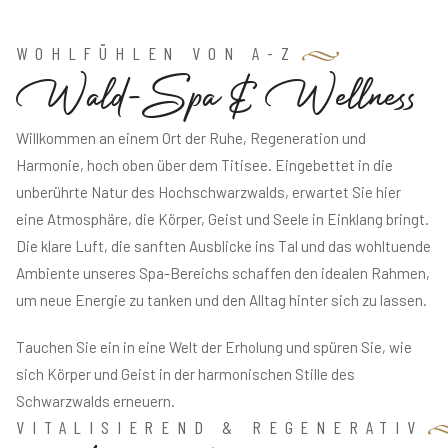
WOHLFÜHLEN VON A-Z
W
a
l
d
-
S
p
a
&
W
e
l
l
n
e
s
s
Willkommen an einem Ort der Ruhe, Regeneration und
Harmonie, hoch oben über dem Titisee. Eingebettet in die
unberührte Natur des Hochschwarzwalds, erwartet Sie hier
eine Atmosphäre, die Körper, Geist und Seele in Einklang bringt.
Die klare Luft, die sanften Ausblicke ins Tal und das wohltuende
Ambiente unseres Spa-Bereichs schaffen den idealen Rahmen,
um neue Energie zu tanken und den Alltag hinter sich zu lassen.
Tauchen Sie ein in eine Welt der Erholung und spüren Sie, wie
sich Körper und Geist in der harmonischen Stille des
Schwarzwalds erneuern.
VITALISIEREND & REGENERATIV