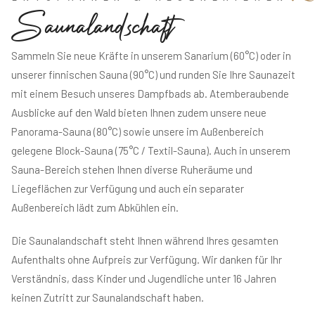
S
a
u
n
a
l
a
n
d
s
c
h
a
f
t
Sammeln Sie neue Kräfte in unserem Sanarium (60°C) oder in
unserer finnischen Sauna (90°C) und runden Sie Ihre Saunazeit
mit einem Besuch unseres Dampfbads ab. Atemberaubende
Ausblicke auf den Wald bieten Ihnen zudem unsere neue
Panorama-Sauna (80°C) sowie unsere im Außenbereich
gelegene Block-Sauna (75°C / Textil-Sauna). Auch in unserem
Sauna-Bereich stehen Ihnen diverse Ruheräume und
Liegeflächen zur Verfügung und auch ein separater
Außenbereich lädt zum Abkühlen ein.
Die Saunalandschaft steht Ihnen während Ihres gesamten
Aufenthalts ohne Aufpreis zur Verfügung. Wir danken für Ihr
Verständnis, dass Kinder und Jugendliche unter 16 Jahren
keinen Zutritt zur Saunalandschaft haben.