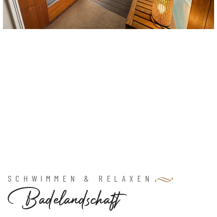
SCHWIMMEN & RELAXEN
B
a
d
e
l
a
n
d
s
c
h
a
f
t