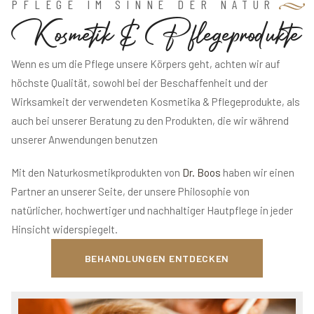
PFLEGE IM SINNE DER NATUR
K
o
s
m
e
t
i
k
&
P
f
l
e
g
e
p
r
o
d
u
k
t
e
Wenn es um die Pflege unsere Körpers geht, achten wir auf
höchste Qualität, sowohl bei der Beschaffenheit und der
Wirksamkeit der verwendeten Kosmetika & Pflegeprodukte, als
auch bei unserer Beratung zu den Produkten, die wir während
unserer Anwendungen benutzen
Mit den Naturkosmetikprodukten von
Dr. Boos
haben wir einen
Partner an unserer Seite, der unsere Philosophie von
natürlicher, hochwertiger und nachhaltiger Hautpflege in jeder
Hinsicht widerspiegelt.
BEHANDLUNGEN ENTDECKEN