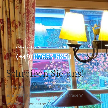
Oder buchen Sie bequem per Telefon
(+49) 07653 6850
S
c
h
r
e
i
b
e
n
S
i
e
u
n
s
!
Sie haben Fragen oder möchten lieber
schriftlich bei uns die Buchung erfragen?
Wir helfen Ihen gerne!