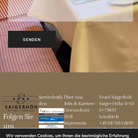
Serviceleitfa
Über uns
Hotel Saigerhöh
den
Jobs & Karriere
Saiger Höhe 8-10
Datenschutz
D-79853
Folgen Sie
AGB
Lenzkirch
Impressum
+49 (0) 7653 6850
uns
info@saigerhoeh.
Wir verwenden Cookies, um Ihnen die bestmögliche Erfahrung
de