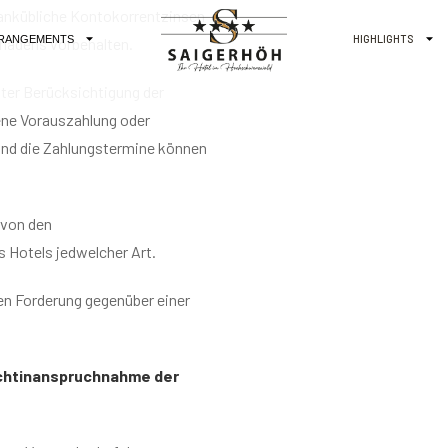
bankübliche Kontokorrentzinsen
chadens vorbehalten.
nter Berücksichtigung der
ne Vorauszahlung oder
 und die Zahlungstermine können
 von den
s Hotels jedwelcher Art.
gen Forderung gegenüber einer
Nichtinanspruchnahme der