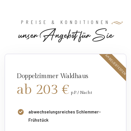
PREISE & KONDITIONEN
u
n
s
e
r
A
n
g
e
b
o
t
f
ü
r
S
i
e
AM BELIEBTESTEN
Doppelzimmer Waldhaus
ab 203 €
p.P. / Nacht
abwechselungsreiches Schlemmer-
Frühstück