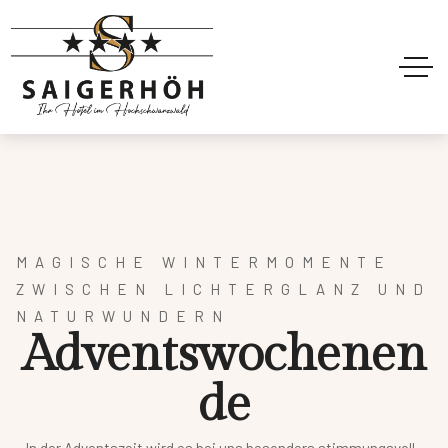
MAGISCHE WINTERMOMENTE
ZWISCHEN LICHTERGLANZ
UND
NATURWUNDERN
A
d
v
e
n
t
s
w
o
c
h
e
n
e
n
d
e
In der Adventszeit wird es bei uns besonders stimmungsvoll.