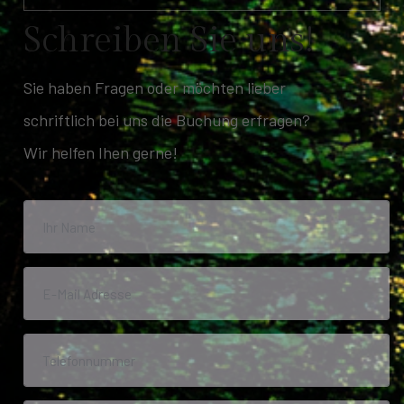
S
c
h
r
e
i
b
e
n
S
i
e
u
n
s
!
Sie haben Fragen oder möchten lieber
schriftlich bei uns die Buchung erfragen?
Wir helfen Ihen gerne!