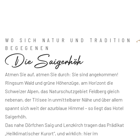
WO SICH NATUR UND TRADITION
BEGEGENEN
D
i
e
S
a
i
g
e
r
h
ö
h
Atmen Sie auf, atmen Sie durch: Sie sind angekommen!
Ringsum Wald und grüne Höhenzüge, am Horizont die
Schweizer Alpen, das Naturschutzgebiet Feldberg gleich
nebenan, der Titisee in unmittelbarer Nähe und über allem
spannt sich weit der azurblaue Himmel – so liegt das Hotel
Saigerhöh.
Das nahe Dörfchen Saig und Lenzkirch tragen das Prädikat
„Heilklimatischer Kurort“, und wirklich: hier im