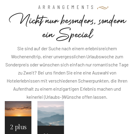
ARRANGEMENTS
N
i
c
h
t
n
u
r
b
e
s
o
n
d
e
r
s
,
s
o
n
d
e
r
n
e
i
n
S
p
e
c
i
a
l
Sie sind auf der Suche nach einem erlebnisreichem
Wochenendtrip, einer unvergesslichen Urlaubswoche zum
Sonderpreis oder wünschen sich einfach nur romantische Tage
zu Zweit? Bei uns finden Sie eine eine Auswahl von
Hotelerlebnissen mit verschiedenen Schwerpunkten, die Ihren
Aufenthalt zu einem einzigartigen Erlebnis machen und
keinerlei (Urlaubs-)Wünsche offen lassen.
2 plus