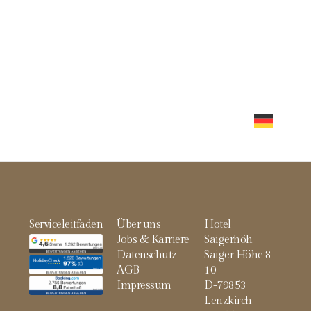
PA & WELLNESS
KULINARIK
ARRANGEMENTS
SPORT & VIT
H
GUTSCHEINSHOP
REISETIPPS
KONTAKT
DEUTS
Serviceleitfaden
Über uns
Hotel
Jobs & Karriere
Saigerhöh
Datenschutz
Saiger Höhe 8-
AGB
10
Impressum
D-79853
Lenzkirch