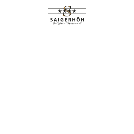
HIGHLIGHTS
RANGEMENTS
er Header Style
Home
Hoteler Header Style2 Dark