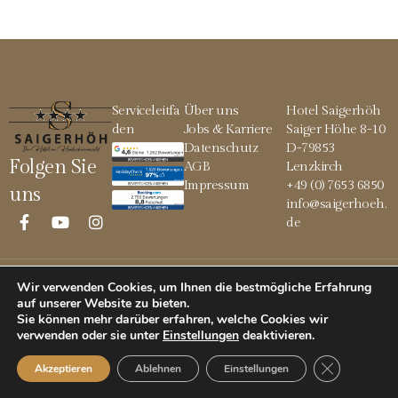
Serviceleitfa
Über uns
Hotel Saigerhöh
den
Jobs & Karriere
Saiger Höhe 8-10
Datenschutz
D-79853
Folgen Sie
AGB
Lenzkirch
Impressum
+49 (0) 7653 6850
uns
info@saigerhoeh.
de
Wir verwenden Cookies, um Ihnen die bestmögliche Erfahrung
© 2026 Saigerhöh
auf unserer Website zu bieten.
Sie können mehr darüber erfahren, welche Cookies wir
verwenden oder sie unter
Einstellungen
deaktivieren
.
GDPR Cookie
Akzeptieren
Ablehnen
Einstellungen