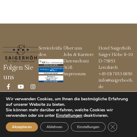
Serviceleitfa
Über uns
Hotel Saigerhöh
den
Jobs & Karriere
Saiger Höhe 8-10
Datenschutz
D-79853
Folgen Sie
AGB
Lenzkirch
Impressum
+49 (0) 7653 6850
uns
info@saigerhoeh.
de
Wir verwenden Cookies, um Ihnen die bestmögliche Erfahrung
auf unserer Website zu bieten.
Sie können mehr darüber erfahren, welche Cookies wir
© 2026 Saigerhöh
verwenden oder sie unter
Einstellungen
deaktivieren
.
GDPR Cookie
Akzeptieren
Ablehnen
Einstellungen