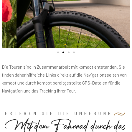
Die Touren sind in Zusammenarbeit mit komoot entstanden. Sie
finden daher hilfreiche Links direkt auf die Navigationsseiten von
komoot und durch komoot bereitgestellte GPS-Dateien für die
Navigation und das Tracking Ihrer Tour.
ERLEBEN SIE DIE UMGEBUNG
M
i
t
d
e
m
F
a
h
r
r
a
d
d
u
r
c
h
d
a
s