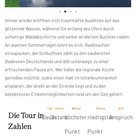
Immer wieder eröffnen sich traumhafte Ausblicke auf das
glitzernde Wasser, während Sie entlang des Ufers durch
schattige Waldabschnitte und vorbei an kleinen Buchten radeln.
An warmen Sommertagen lohnt es sich, Badesachen
einzupacken, der Schluchsee zählt zu den saubersten
Badeseen Deutschlands und lädt unterwegs zu einer
erfrischenden Pause ein. Wer lieber die regionale Küche
genießen möchte, sollte einen Halt im Unterkrummenhof
einplanen, der direkt an der Strecke liegt und zu den
beliebtesten Einkehrmöglichkeiten rund um den See gehört.
1
 Std
17.5
 km
960
 hm
910
 hm
3
/10
Die Tour in
Dauer
Distanz
höchster
niedrigster
Anspruch
Zahlen
Punkt
Punkt