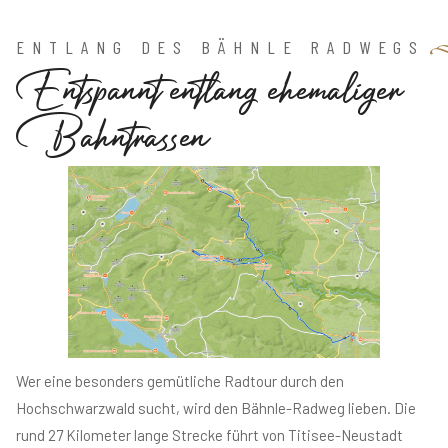
ENTLANG DES BÄHNLE RADWEGS
E
n
t
s
p
a
n
n
t
e
n
t
l
a
n
g
e
h
e
m
a
l
i
g
e
r
B
a
h
n
t
r
a
s
s
e
n
Wer eine besonders gemütliche Radtour durch den
Hochschwarzwald sucht, wird den Bähnle-Radweg lieben. Die
rund 27 Kilometer lange Strecke führt von Titisee-Neustadt