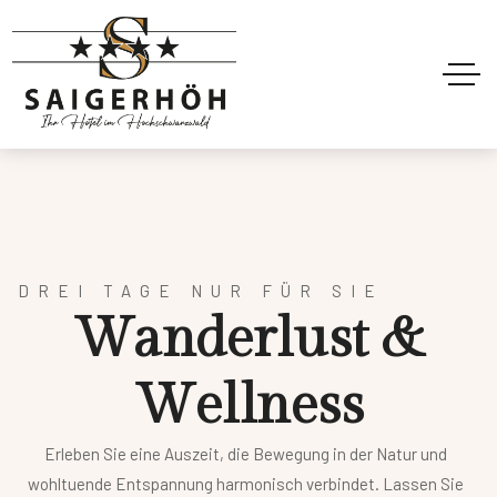
DREI TAGE NUR FÜR SIE
W
a
n
d
e
r
l
u
s
t
&
W
e
l
l
n
e
s
s
Erleben Sie eine Auszeit, die Bewegung in der Natur und
wohltuende Entspannung harmonisch verbindet. Lassen Sie