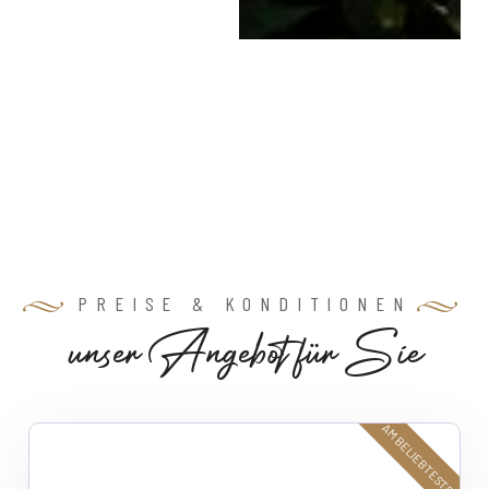
PREISE & KONDITIONEN
u
n
s
e
r
A
n
g
e
b
o
t
f
ü
r
S
i
e
AM BELIEBTESTEN