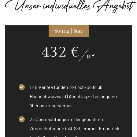
U
n
s
e
r
i
n
d
i
v
i
d
u
e
l
l
e
s
A
n
g
e
b
o
t
Swing | Stay
432 €
p.P.
1 × Greenfee für den 18-Loch-Golfclub
Hochschwarzwald | Abschlagzeiten bequem
über uns reservierbar
2 × Übernachtungen in der gebuchten
Zimmerkategorie inkl. Schlemmer-Frühstück