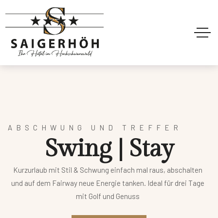
ABSCHWUNG UND TREFFER
S
w
i
n
g
|
S
t
a
y
Kurzurlaub mit Stil & Schwung einfach mal raus, abschalten
und auf dem Fairway neue Energie tanken. Ideal für
drei Tage
mit Golf und Genuss