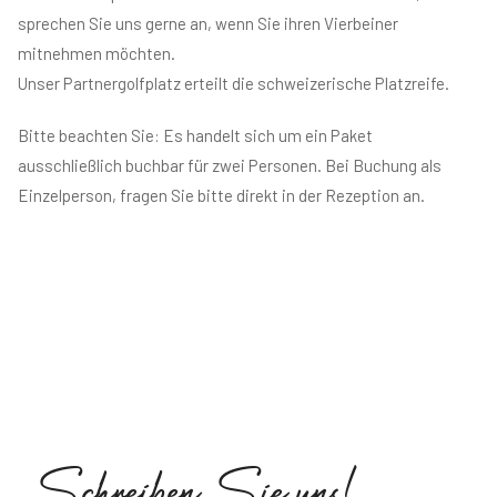
sprechen Sie uns gerne an, wenn Sie ihren Vierbeiner
mitnehmen möchten.
Unser Partnergolfplatz erteilt die schweizerische Platzreife.
Bitte beachten Sie: Es handelt sich um ein Paket
ausschließlich buchbar für zwei Personen. Bei Buchung als
Einzelperson, fragen Sie bitte direkt in der Rezeption an.
S
c
h
r
e
i
b
e
n
S
i
e
u
n
s
!