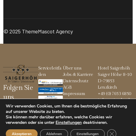
© 2025 ThemeMascot Agency
Serviceleitfa
Über uns
Hotel Saigerhöh
den
Jobs & Karriere
Saiger Höhe 8-10
Datenschutz
D-79853
Folgen Sie
AGB
Lenzkirch
Impressum
+49 (0) 7653 6850
uns
info@saigerhoeh.
Wir verwenden Cookies, um Ihnen die bestmögliche Erfahrung
de
auf unserer Website zu bieten.
Sie können mehr darüber erfahren, welche Cookies wir
verwenden oder sie unter
Einstellungen
deaktivieren
.
© 2026 Saigerhöh
GDPR Cookie
Akzeptieren
Ablehnen
Einstellungen