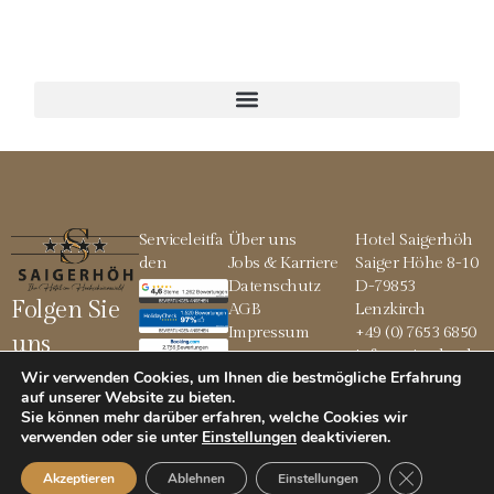
Serviceleitfa
Über uns
Hotel Saigerhöh
den
Jobs & Karriere
Saiger Höhe 8-10
Datenschutz
D-79853
Folgen Sie
AGB
Lenzkirch
Impressum
+49 (0) 7653 6850
uns
info@saigerhoeh.
Wir verwenden Cookies, um Ihnen die bestmögliche Erfahrung
de
auf unserer Website zu bieten.
Sie können mehr darüber erfahren, welche Cookies wir
verwenden oder sie unter
Einstellungen
deaktivieren
.
© 2026 Saigerhöh
GDPR Cookie
Akzeptieren
Ablehnen
Einstellungen