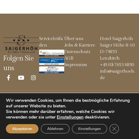
Serviceleitfa
Über uns
Hotel Saigerhöh
den
Jobs & Karriere
Saiger Höhe 8-10
Datenschutz
D-79853
Folgen Sie
AGB
Lenzkirch
Impressum
+49 (0) 7653 6850
uns
info@saigerhoeh.
de
Wir verwenden Cookies, um Ihnen die bestmögliche Erfahrung
© 2026 Saigerhöh
auf unserer Website zu bieten.
Sie können mehr darüber erfahren, welche Cookies wir
verwenden oder sie unter
Einstellungen
deaktivieren
.
GDPR Cookie
Akzeptieren
Ablehnen
Einstellungen