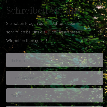
S
c
h
r
e
i
b
e
n
S
i
e
u
n
s
!
Sie haben Fragen oder möchten lieber
schriftlich bei uns die Buchung erfragen?
Wir helfen Ihen gerne!