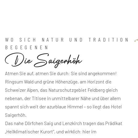
WO SICH NATUR UND TRADITION
BEGEGENEN
D
i
e
S
a
i
g
e
r
h
ö
h
Atmen Sie auf, atmen Sie durch: Sie sind angekommen!
Ringsum Wald und grüne Höhenzüge, am Horizont die
Schweizer Alpen, das Naturschutzgebiet Feldberg gleich
nebenan, der Titisee in unmittelbarer Nähe und über allem
spannt sich weit der azurblaue Himmel – so liegt das Hotel
Saigerhöh.
Das nahe Dörfchen Saig und Lenzkirch tragen das Prädikat
„Heilklimatischer Kurort“, und wirklich: hier im