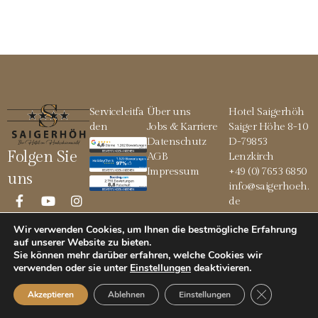
Serviceleitfa
Über uns
Hotel Saigerhöh
den
Jobs & Karriere
Saiger Höhe 8-10
Datenschutz
D-79853
Folgen Sie
AGB
Lenzkirch
Impressum
+49 (0) 7653 6850
uns
info@saigerhoeh.
de
Wir verwenden Cookies, um Ihnen die bestmögliche Erfahrung
auf unserer Website zu bieten.
Sie können mehr darüber erfahren, welche Cookies wir
© 2026 Saigerhöh
verwenden oder sie unter
Einstellungen
deaktivieren
.
GDPR Cookie
Akzeptieren
Ablehnen
Einstellungen