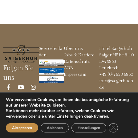
Serviceleitfa
Über uns
Hotel Saigerhöh
den
Jobs & Karriere
Saiger Höhe 8-10
Datenschutz
D-79853
Folgen Sie
AGB
Lenzkirch
Impressum
+49 (0) 7653 6850
uns
info@saigerhoeh.
de
Wir verwenden Cookies, um Ihnen die bestmögliche Erfahrung
auf unserer Website zu bieten.
Sie können mehr darüber erfahren, welche Cookies wir
© 2026 Saigerhöh
verwenden oder sie unter
Einstellungen
deaktivieren
.
GDPR Cookie
Akzeptieren
Ablehnen
Einstellungen