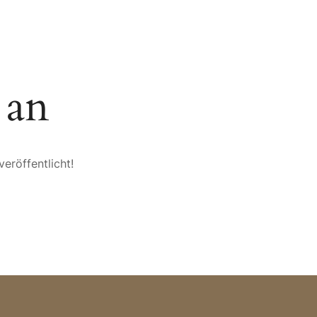
SPORT & VITAL
TAGUNGEN
mySAIGERHÖH
 an
eröffentlicht!