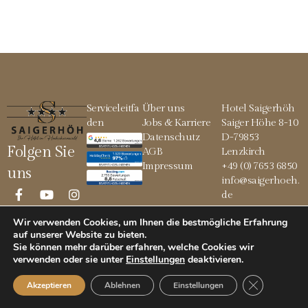
Serviceleitfa
Über uns
Hotel Saigerhöh
den
Jobs & Karriere
Saiger Höhe 8-10
Datenschutz
D-79853
Folgen Sie
AGB
Lenzkirch
Impressum
+49 (0) 7653 6850
uns
info@saigerhoeh.
de
Wir verwenden Cookies, um Ihnen die bestmögliche Erfahrung
auf unserer Website zu bieten.
Sie können mehr darüber erfahren, welche Cookies wir
© 2026 Saigerhöh
verwenden oder sie unter
Einstellungen
deaktivieren
.
GDPR Cookie
Akzeptieren
Ablehnen
Einstellungen