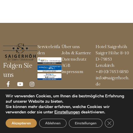
Serviceleitfa
Über uns
Hotel Saigerhöh
den
Jobs & Karriere
Saiger Höhe 8-10
Datenschutz
D-79853
Folgen Sie
AGB
Lenzkirch
Impressum
+49 (0) 7653 6850
uns
info@saigerhoeh.
de
Wir verwenden Cookies, um Ihnen die bestmögliche Erfahrung
auf unserer Website zu bieten.
Sie können mehr darüber erfahren, welche Cookies wir
© 2026 Saigerhöh
verwenden oder sie unter
Einstellungen
deaktivieren
.
GDPR Cookie
Akzeptieren
Ablehnen
Einstellungen