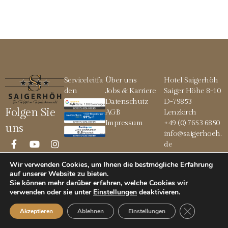
Serviceleitfa
Über uns
Hotel Saigerhöh
den
Jobs & Karriere
Saiger Höhe 8-10
Datenschutz
D-79853
Folgen Sie
AGB
Lenzkirch
Impressum
+49 (0) 7653 6850
uns
info@saigerhoeh.
de
Wir verwenden Cookies, um Ihnen die bestmögliche Erfahrung
auf unserer Website zu bieten.
Sie können mehr darüber erfahren, welche Cookies wir
© 2026 Saigerhöh
verwenden oder sie unter
Einstellungen
deaktivieren
.
GDPR Cookie
Akzeptieren
Ablehnen
Einstellungen