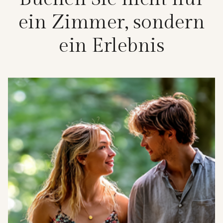
e
i
n
Z
i
m
m
e
r
,
s
o
n
d
e
r
n
e
i
n
E
r
l
e
b
n
i
s