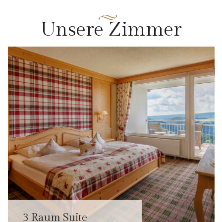
U
n
s
e
r
e
Z
i
m
m
e
r
3 Raum Suite