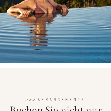
ARRANGEMENTS
B
u
c
h
e
n
S
i
e
n
i
c
h
t
n
u
r