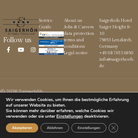
Service
About us
Saigerhöh Hotel
Guide
Jobs & Careers
Saiger Height 8-
data protection
10
Follow us
terms and
79853 Lenzkirch,
conditions
Germany
Legal notice
+49 (0) 7653 6850
info@saigerhoeh.
de
© 2026 Saigerhöh
Wir verwenden Cookies, um Ihnen die bestmögliche Erfahrung
auf unserer Website zu bieten.
Sie können mehr darüber erfahren, welche Cookies wir
verwenden oder sie unter
Einstellungen
deaktivieren
.
GDPR Cookie
Akzeptieren
Ablehnen
Einstellungen