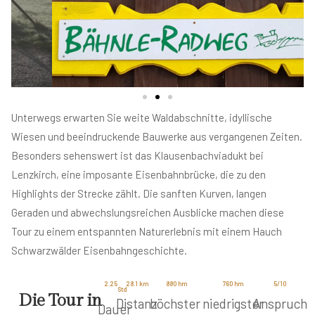
Unterwegs erwarten Sie weite Waldabschnitte, idyllische
Wiesen und beeindruckende Bauwerke aus vergangenen Zeiten.
Besonders sehenswert ist das Klausenbachviadukt bei
Lenzkirch, eine imposante Eisenbahnbrücke, die zu den
Highlights der Strecke zählt. Die sanften Kurven, langen
Geraden und abwechslungsreichen Ausblicke machen diese
Tour zu einem entspannten Naturerlebnis mit einem Hauch
Schwarzwälder Eisenbahngeschichte.
2.25
28.1
 km
880
 hm
760
 hm
5
/10
Std
Die Tour in
Distanz
höchster
niedrigster
Anspruch
Dauer