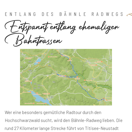
ENTLANG DES BÄHNLE RADWEGS
E
n
t
s
p
a
n
n
t
e
n
t
l
a
n
g
e
h
e
m
a
l
i
g
e
r
B
a
h
n
t
r
a
s
s
e
n
Wer eine besonders gemütliche Radtour durch den
Hochschwarzwald sucht, wird den Bähnle-Radweg lieben. Die
rund 27 Kilometer lange Strecke führt von Titisee-Neustadt