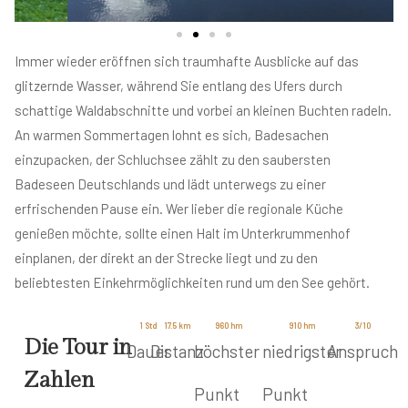
Immer wieder eröffnen sich traumhafte Ausblicke auf das
glitzernde Wasser, während Sie entlang des Ufers durch
schattige Waldabschnitte und vorbei an kleinen Buchten radeln.
An warmen Sommertagen lohnt es sich, Badesachen
einzupacken, der Schluchsee zählt zu den saubersten
Badeseen Deutschlands und lädt unterwegs zu einer
erfrischenden Pause ein. Wer lieber die regionale Küche
genießen möchte, sollte einen Halt im Unterkrummenhof
einplanen, der direkt an der Strecke liegt und zu den
beliebtesten Einkehrmöglichkeiten rund um den See gehört.
1
 Std
17.5
 km
960
 hm
910
 hm
3
/10
Die Tour in
Dauer
Distanz
höchster
niedrigster
Anspruch
Zahlen
Punkt
Punkt