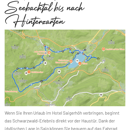
S
e
e
b
a
c
h
t
a
l
b
i
s
n
a
c
h
H
i
n
t
e
r
z
a
r
t
e
n
Wenn Sie Ihren Urlaub im Hotel Saigerhöh verbringen, beginnt
das Schwarzwald-Erlebnis direkt vor der Haustür. Dank der
idyllischen Lage in Saig können Sie bequem auf das Fahrrad