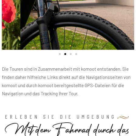
Die Touren sind in Zusammenarbeit mit komoot entstanden. Sie
finden daher hilfreiche Links direkt auf die Navigationsseiten von
komoot und durch komoot bereitgestellte GPS-Dateien für die
Navigation und das Tracking Ihrer Tour.
ERLEBEN SIE DIE UMGEBUNG
M
i
t
d
e
m
F
a
h
r
r
a
d
d
u
r
c
h
d
a
s