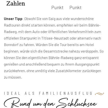
Zahlen
Punkt
Punkt
Unser Tipp
: Obwohl Sie von Saig aus viele wunderschöne
Radtouren direkt starten können, empfehlen wir beim Bähnle-
Radweg, mit dem Auto oder öffentlichen Verkehrsmitteln zum
offiziellen Startpunkt in Titisee-Neustadt oder alternativ nach
Bonndorf zu fahren. Würden Sie die Tour bereits am Hotel
beginnen, würde sich die Gesamtstrecke nahezu verdoppeln. So
können Sie den eigentlichen Bähnle-Radweg ganz entspannt
genießen und anschließend bequem zu Ihrem Ausgangspunkt
zurückkehren, ohne unnötig viele Zusatzkilometer zurücklegen
zu müssen.
IDEAL ALS FAMILIENAUSFLUG
R
u
n
d
u
m
d
e
n
S
c
h
l
u
c
h
s
e
e