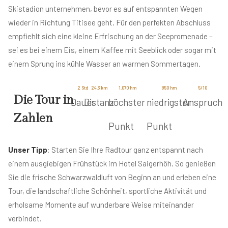
Skistadion unternehmen, bevor es auf entspannten Wegen
wieder in Richtung Titisee geht. Für den perfekten Abschluss
empfiehlt sich eine kleine Erfrischung an der Seepromenade –
sei es bei einem Eis, einem Kaffee mit Seeblick oder sogar mit
einem Sprung ins kühle Wasser an warmen Sommertagen.
2
 Std
24.3
 km
1,070
 hm
850
 hm
5
/10
Die Tour in
Dauer
Distanz
höchster
niedrigster
Anspruch
Zahlen
Punkt
Punkt
Unser Tipp
: Starten Sie Ihre Radtour ganz entspannt nach
einem ausgiebigen Frühstück im Hotel Saigerhöh. So genießen
Sie die frische Schwarzwaldluft von Beginn an und erleben eine
Tour, die landschaftliche Schönheit, sportliche Aktivität und
erholsame Momente auf wunderbare Weise miteinander
verbindet.