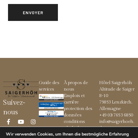
Guide des
À propos de
Hôtel Saigerhöh
services
nous
Altitude de Saiger
Emplois et
8-10
Suivez-
carrière
79853 Lenzkirch,
protection des
Allemagne
nous
données
+49 (0) 7653 6850
conditions
info@saigerhoeh.
générales
de
Wir verwenden Cookies, um Ihnen die bestmögliche Erfahrung
Mentions légales