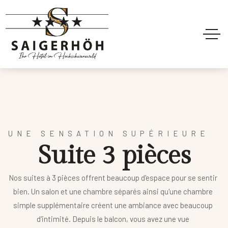
UNE SENSATION SUPÉRIEURE
S
u
i
t
e
3
p
i
è
c
e
s
Nos suites à 3 pièces offrent beaucoup d'espace pour se sentir
bien. Un salon et une chambre séparés ainsi qu'une chambre
simple supplémentaire créent une
ambiance avec beaucoup
d'intimité. Depuis le balcon, vous avez une vue