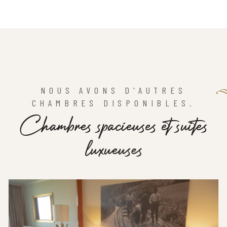
NOUS AVONS D'AUTRES
CHAMBRES DISPONIBLES.
C
h
a
m
b
r
e
s
s
p
a
c
i
e
u
s
e
s
e
t
s
u
i
t
e
s
l
u
x
u
e
u
s
e
s