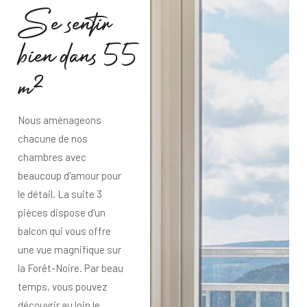
S
e
s
e
n
t
i
r
b
i
e
n
d
a
n
s
5
5
m
²
Nous aménageons
chacune de nos
chambres avec
beaucoup d'amour pour
le détail. La suite 3
pièces dispose d'un
balcon qui vous offre
une vue magnifique sur
la Forêt-Noire. Par beau
temps, vous pouvez
découvrir au loin le