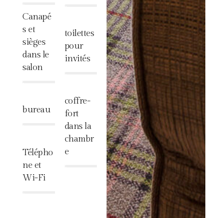
%
%
Canapé
s et
toilettes
sièges
pour
dans le
invités
salon
%
%
coffre-
bureau
fort
dans la
%
chambr
e
Télépho
ne et
%
Wi-Fi
%