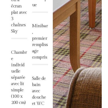
ue
écran
plat avec
%
3
chaînes
Minibar
Sky
,
premier
%
rempliss
age
Chambr
compris
e
individ
%
uelle
séparée
Salle de
avec lit
bain
simple
avec
(100 x
douche
200 cm)
et WC