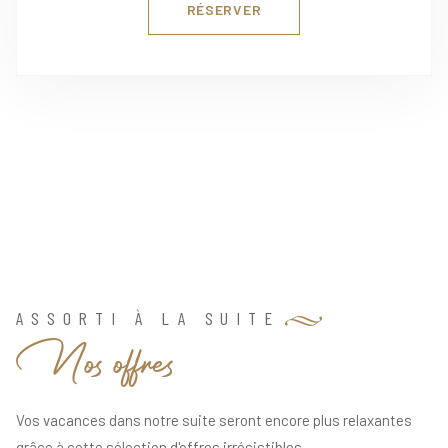
RÉSERVER
ASSORTI À LA SUITE
N
o
s
o
f
f
r
e
s
Vos vacances dans notre suite seront encore plus relaxantes
grâce à cette sélection d'offres irrésistibles.