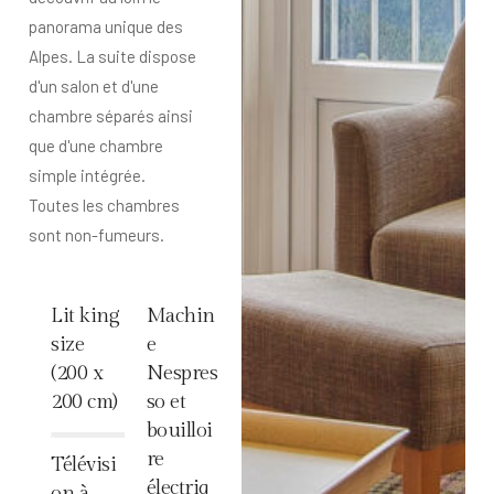
panorama unique des
Alpes. La suite dispose
d'un salon et d'une
chambre séparés ainsi
que d'une chambre
simple intégrée.
Toutes les chambres
sont non-fumeurs.
Lit king
Machin
size
e
(200 x
Nespres
200 cm)
so et
bouilloi
%
re
Télévisi
électriq
on à