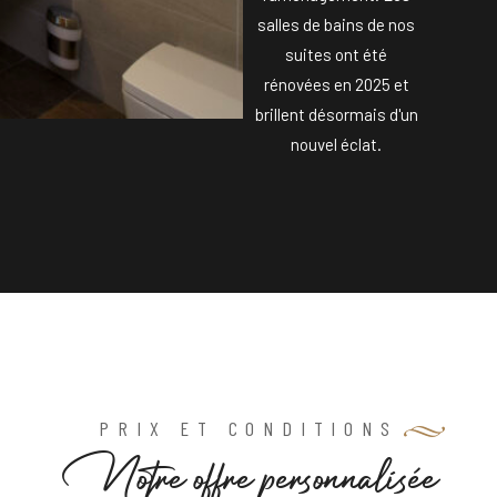
salles de bains de nos
suites ont été
rénovées en 2025 et
brillent désormais d'un
nouvel éclat.
PRIX ET CONDITIONS
N
o
t
r
e
o
f
f
r
e
p
e
r
s
o
n
n
a
l
i
s
é
e