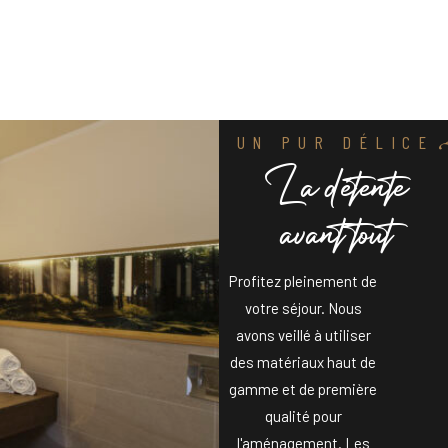
UN PUR DÉLICE
L
a
d
é
t
e
n
t
e
a
v
a
n
t
t
o
u
t
Profitez pleinement de
votre séjour. Nous
avons veillé à utiliser
des matériaux haut de
gamme et de première
qualité pour
l'aménagement. Les