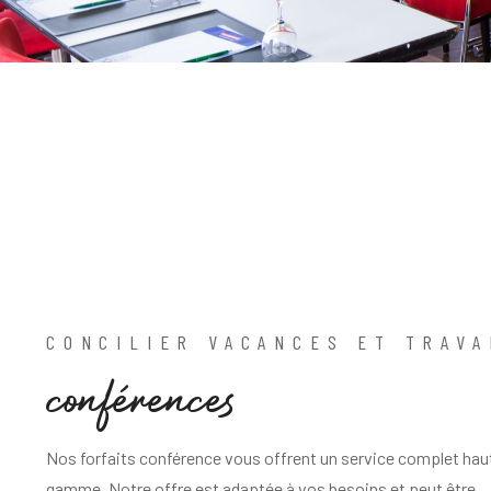
CONCILIER VACANCES ET TRAVA
c
o
n
f
é
r
e
n
c
e
s
Nos forfaits conférence vous offrent un service complet hau
gamme. Notre offre est adaptée à vos besoins et peut être