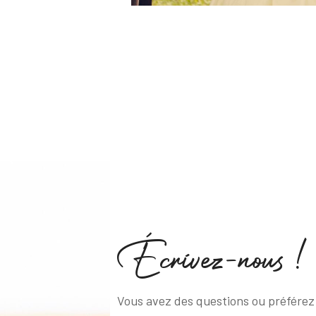
É
c
r
i
v
e
z
-
n
o
u
s
!
Vous avez des questions ou préférez