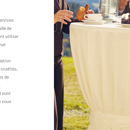
ervices
ille de
t utiliser
vue
lation
 crudités,
es de
.
l sont
e vous