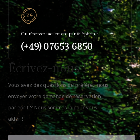
Ou réservez facilement par téléphone
(+49) 07653 6850
É
c
r
i
v
e
z
-
n
o
u
s
!
Vous avez des questions ou préférez nous
envoyer votre demande de réservation
par écrit ? Nous sommes là pour vous
aider !