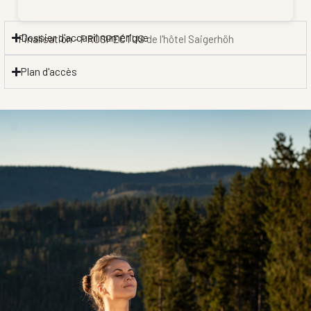
Dossier d'accueil numérique
Finalisation - PROSPECTUS
de l'hôtel Saigerhöh
Plan d'accès