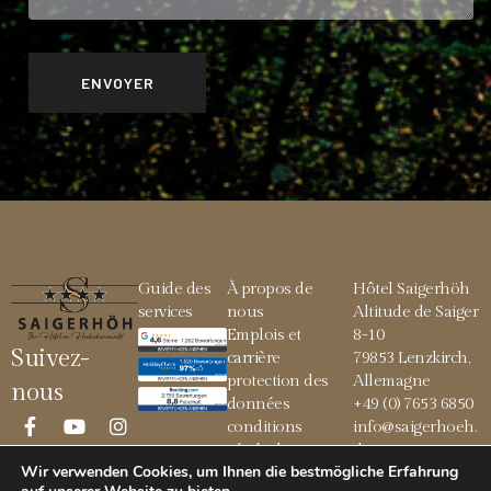
Guide des
À propos de
Hôtel Saigerhöh
services
nous
Altitude de Saiger
Emplois et
8-10
Suivez-
carrière
79853 Lenzkirch,
protection des
Allemagne
nous
données
+49 (0) 7653 6850
conditions
info@saigerhoeh.
générales
de
Wir verwenden Cookies, um Ihnen die bestmögliche Erfahrung
Mentions légales