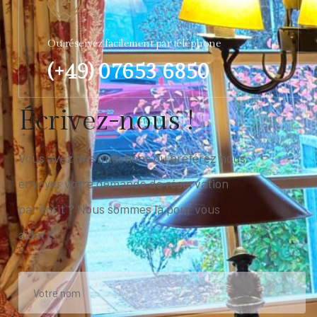
Ou réservez facilement par téléphone
(+49) 07653 6850
É
c
r
i
v
e
z
-
n
o
u
s
!
Vous avez des questions ou préférez nous
envoyer votre demande de réservation
par écrit ? Nous sommes là pour vous
aider !