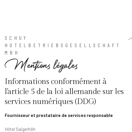
SCHUY
HOTELBETRIEBSGESELLSCHAFT
MBH
M
e
n
t
i
o
n
s
l
é
g
a
l
e
s
Informations conformément à
l'article 5 de la loi allemande sur les
services numériques (DDG)
Fournisseur et prestataire de services responsable
Hôtel Saigerhöh