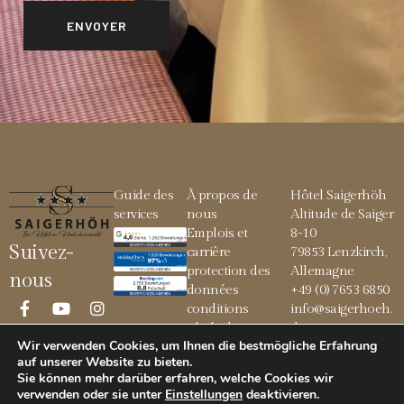
Guide des
À propos de
Hôtel Saigerhöh
services
nous
Altitude de Saiger
Emplois et
8-10
Suivez-
carrière
79853 Lenzkirch,
protection des
Allemagne
nous
données
+49 (0) 7653 6850
conditions
info@saigerhoeh.
générales
de
Wir verwenden Cookies, um Ihnen die bestmögliche Erfahrung
Mentions légales
auf unserer Website zu bieten.
Sie können mehr darüber erfahren, welche Cookies wir
verwenden oder sie unter
Einstellungen
deaktivieren
.