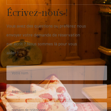
É
c
r
i
v
e
z
-
n
o
u
s
!
Vous avez des questions ou préférez nous
envoyer votre demande de réservation
par écrit ? Nous sommes là pour vous
aider !