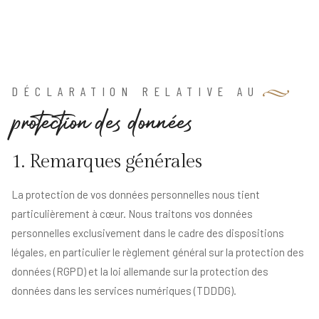
DÉCLARATION RELATIVE AU
p
r
o
t
e
c
t
i
o
n
d
e
s
d
o
n
n
é
e
s
1. Remarques générales
La protection de vos données personnelles nous tient
particulièrement à cœur. Nous traitons vos données
personnelles exclusivement dans le cadre des dispositions
légales, en particulier le règlement général sur la protection des
données (RGPD) et la loi allemande sur la protection des
données dans les services numériques (TDDDG).