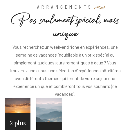
ARRANGEMENTS
P
a
s
s
e
u
l
e
m
e
n
t
s
p
é
c
i
a
l
,
m
a
i
s
u
n
i
q
u
e
Vous recherchez un week-end riche en expériences, une
semaine de vacances inoubliable à un prix spécial ou
simplement quelques jours romantiques à deux ? Vous
trouverez chez nous une sélection d'expériences hôtelières
avec différents thèmes qui feront de votre séjour une
expérience unique et combleront tous vos souhaits (de
vacances).
2 plus