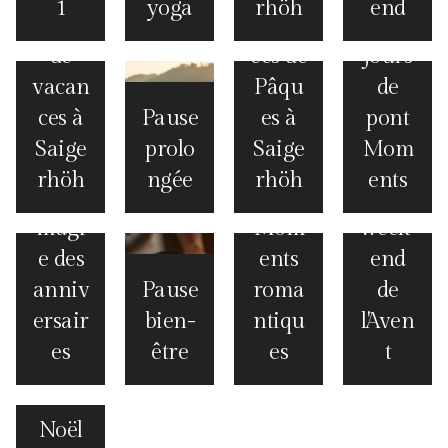
1
yoga
rhöh
end
Jours
Journ
Les
de
ées de
jours
vacan
Pâqu
de
ces à
Pause
es à
pont
Saige
prolo
Saige
Mom
rhöh
ngée
rhöh
ents
La
magi
Mom
week-
e des
ents
end
anniv
Pause
roma
de
ersair
bien-
ntiqu
l'Aven
es
être
es
t
Noël