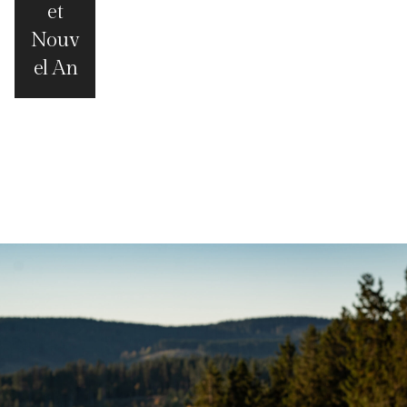
et
Nouv
el An