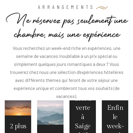
ARRANGEMENTS
N
e
r
é
s
e
r
v
e
z
p
a
s
s
e
u
l
e
m
e
n
t
u
n
e
c
h
a
m
b
r
e
,
m
a
i
s
u
n
e
e
x
p
é
r
i
e
n
c
e
Vous recherchez un week-end riche en expériences, une
semaine de vacances inoubliable à un prix spécial ou
simplement quelques jours romantiques à deux ? Vous
trouverez chez nous une sélection d'expériences hôtelières
Journ
avec différents thèmes qui feront de votre séjour une
expérience unique et combleront tous vos souhaits (de
ées
vacances).
décou
verte
Enfin
à
le
2 plus
Saige
week-