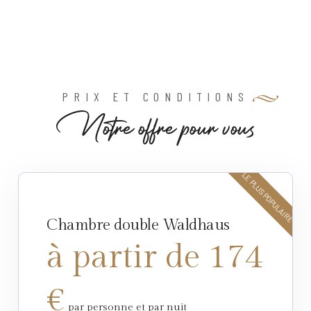
PRIX ET CONDITIONS
N
o
t
r
e
o
f
f
r
e
p
o
u
r
v
o
u
s
LE PLUS POPULAIRE
Chambre double Waldhaus
à partir de 174
€
par personne et par nuit