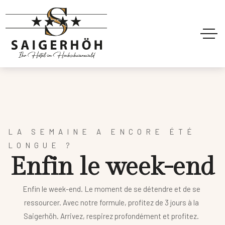
LA SEMAINE A ENCORE ÉTÉ
LONGUE ?
E
n
f
i
n
l
e
w
e
e
k
-
e
n
d
Enfin le week-end. Le moment de se détendre et de se
ressourcer. Avec notre formule, profitez de 3 jours à la
Saigerhöh. Arrivez, respirez profondément et profitez.