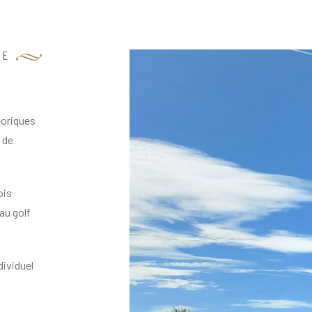
TE
éoriques
 de
ois
au golf
dividuel