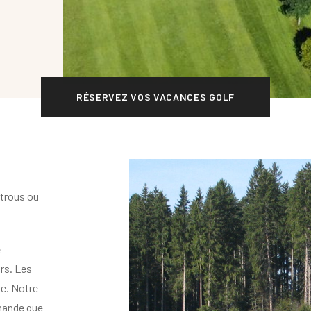
RÉSERVEZ VOS VACANCES GOLF
 trous ou
e
urs. Les
e. Notre
emande que