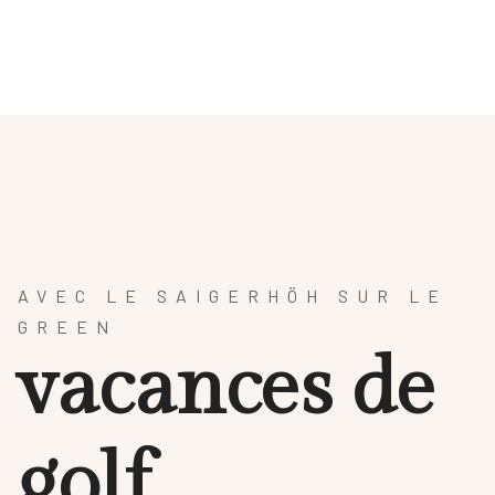
HÔTEL
SPA & BIEN-ÊTRE
Gastronomie
AR
AVEC LE SAIGERHÖH SUR LE
GREEN
v
a
c
a
n
c
e
s
d
e
g
o
l
f