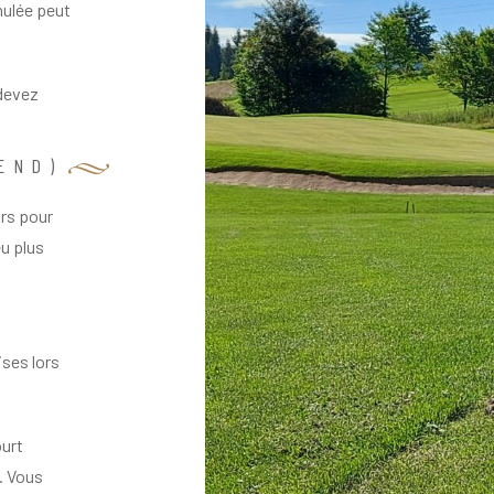
mulée peut
 devez
END)
urs pour
eu plus
ses lors
ourt
. Vous