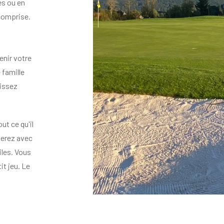
es ou en
 comprise.
enir votre
 famille
aissez
t ce qu'il
serez avec
iles.
Vous
it jeu.
Le