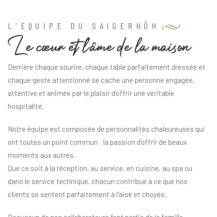
L'ÉQUIPE DU SAIGERHÖH
L
e
c
œ
u
r
e
t
l
'
â
m
e
d
e
l
a
m
a
i
s
o
n
Derrière chaque sourire, chaque table parfaitement dressée et
chaque geste attentionné se cache une personne engagée,
attentive et animée par le plaisir d'offrir une véritable
hospitalité.
Notre équipe est composée de personnalités chaleureuses qui
ont toutes un point commun : la passion d'offrir de beaux
moments aux autres.
Que ce soit à la réception, au service, en cuisine, au spa ou
dans le service technique, chacun contribue à ce que nos
clients se sentent parfaitement à l'aise et choyés.
Beaucoup de nos collaborateurs font partie de la famille