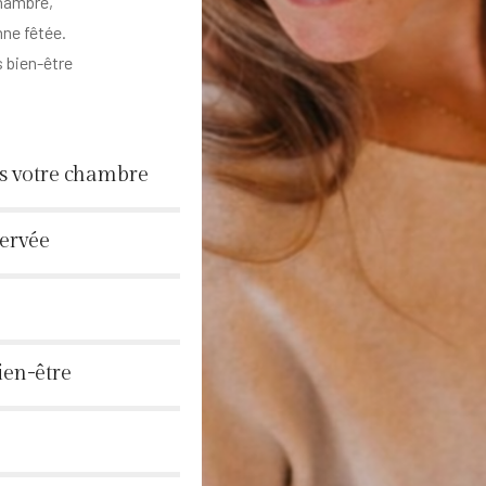
chambre,
nne fêtée.
s bien-être
ns votre chambre
servée
ien-être