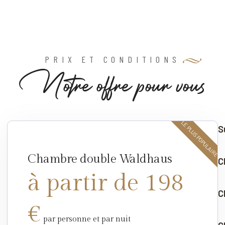
PRIX ET CONDITIONS
N
o
t
r
e
o
f
f
r
e
p
o
u
r
v
o
u
s
LE PLUS POPULAIRE
S
Chambre double Waldhaus
C
à partir de 198
C
€
par personne et par nuit