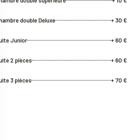
hambre double supérieure
+ 10 €
hambre double Deluxe
+ 30 €
uite Junior
+ 60 €
uite 2 pièces
+ 60 €
uite 3 pièces
+ 70 €