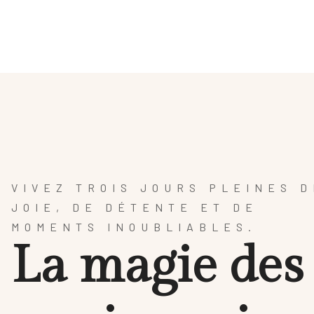
HÔTEL
SPA & BIEN-ÊTRE
Gastronomie
AR
VIVEZ
TROIS JOURS
PLEINES D
JOIE, DE DÉTENTE ET DE
MOMENTS INOUBLIABLES.
L
a
m
a
g
i
e
d
e
s