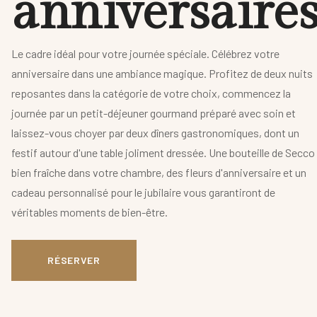
a
n
n
i
v
e
r
s
a
i
r
e
Le cadre idéal pour votre journée spéciale. Célébrez votre
anniversaire dans une ambiance magique. Profitez de deux nuits
reposantes dans la catégorie de votre choix, commencez la
journée par un petit-déjeuner gourmand préparé avec soin et
laissez-vous choyer par deux dîners gastronomiques, dont un
festif autour d'une table joliment dressée. Une bouteille de Secco
bien fraîche dans votre chambre, des fleurs d'anniversaire et un
cadeau personnalisé pour le jubilaire vous garantiront de
véritables moments de bien-être.
RÉSERVER