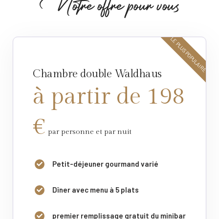
N
o
t
r
e
o
f
f
r
e
p
o
u
r
v
o
u
s
LE PLUS POPULAIRE
Chambre double Waldhaus
à partir de 198
€
par personne et par nuit
Petit-déjeuner gourmand varié
Dîner avec menu à 5 plats
premier remplissage gratuit du minibar