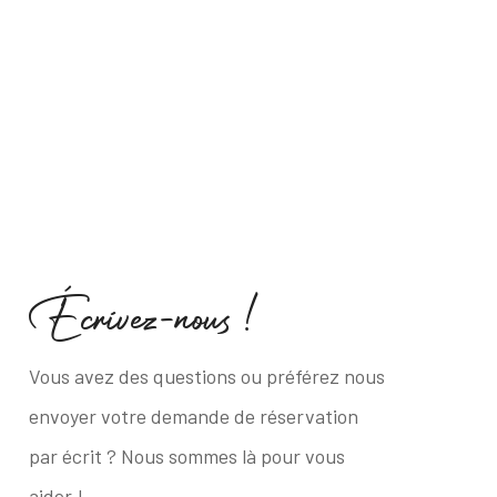
É
c
r
i
v
e
z
-
n
o
u
s
!
Vous avez des questions ou préférez nous
envoyer votre demande de réservation
par écrit ? Nous sommes là pour vous
aider !