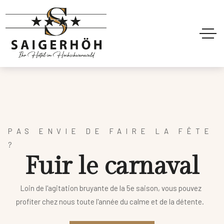
PAS ENVIE DE FAIRE LA FÊTE
?
F
u
i
r
l
e
c
a
r
n
a
v
a
l
Loin de l'agitation bruyante de la 5e saison, vous pouvez
profiter chez nous toute l'année du calme et de la détente.