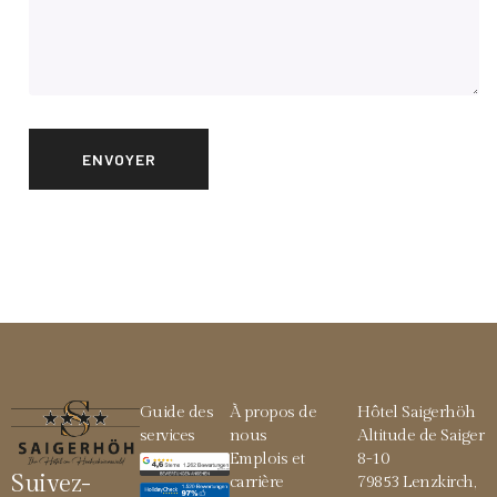
Guide des
À propos de
Hôtel Saigerhöh
services
nous
Altitude de Saiger
Emplois et
8-10
Suivez-
carrière
79853 Lenzkirch,