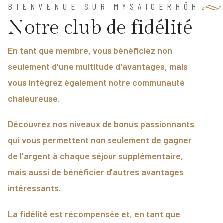
BIENVENUE SUR MYSAIGERHÖH
N
o
t
r
e
c
l
u
b
d
e
f
i
d
é
l
i
t
é
En tant que membre, vous bénéficiez non
seulement d'une multitude d'avantages, mais
vous intégrez également notre communauté
chaleureuse.
Découvrez nos niveaux de bonus passionnants
qui vous permettent non seulement de gagner
de l'argent à chaque séjour supplémentaire,
mais aussi de bénéficier d'autres avantages
intéressants.
La fidélité est récompensée et, en tant que