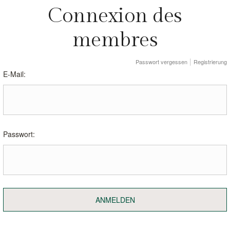
C
o
n
n
e
x
i
o
n
d
e
s
m
e
m
b
r
e
s
Passwort vergessen
Registrierung
E-Mail:
Passwort:
ANMELDEN