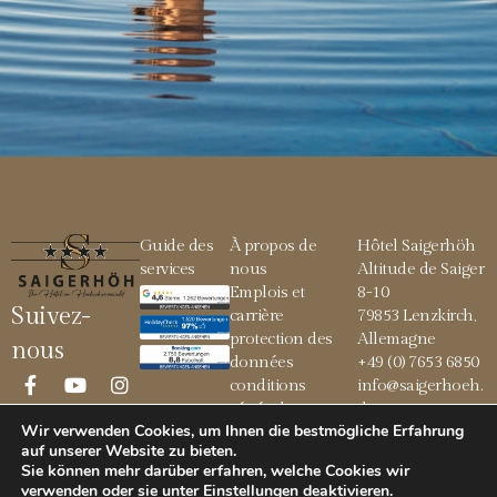
Guide des
À propos de
Hôtel Saigerhöh
services
nous
Altitude de Saiger
Emplois et
8-10
Suivez-
carrière
79853 Lenzkirch,
protection des
Allemagne
nous
données
+49 (0) 7653 6850
conditions
info@saigerhoeh.
générales
de
Wir verwenden Cookies, um Ihnen die bestmögliche Erfahrung
Mentions légales
auf unserer Website zu bieten.
Sie können mehr darüber erfahren, welche Cookies wir
verwenden oder sie unter
Einstellungen
deaktivieren
.