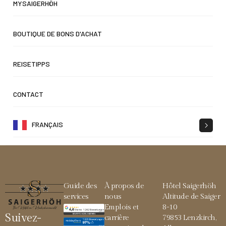
MYSAIGERHÖH
BOUTIQUE DE BONS D'ACHAT
REISETIPPS
CONTACT
FRANÇAIS
Guide des
À propos de
Hôtel Saigerhöh
services
nous
Altitude de Saiger
Emplois et
8-10
Suivez-
carrière
79853 Lenzkirch,