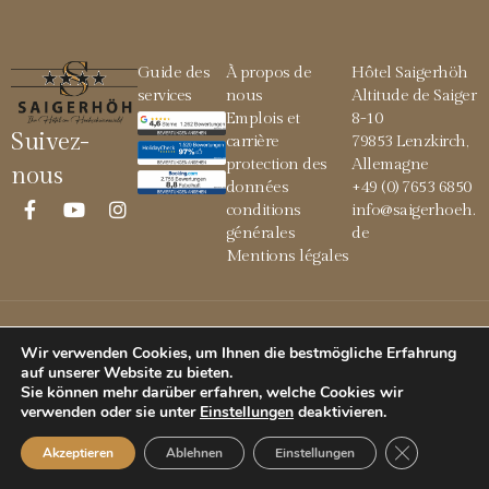
Guide des
À propos de
Hôtel Saigerhöh
services
nous
Altitude de Saiger
Emplois et
8-10
Suivez-
carrière
79853 Lenzkirch,
protection des
Allemagne
nous
données
+49 (0) 7653 6850
conditions
info@saigerhoeh.
générales
de
Mentions légales
© 2026 Saigerhöh
Wir verwenden Cookies, um Ihnen die bestmögliche Erfahrung
auf unserer Website zu bieten.
Sie können mehr darüber erfahren, welche Cookies wir
verwenden oder sie unter
Einstellungen
deaktivieren
.
GDPR Cookie
Akzeptieren
Ablehnen
Einstellungen