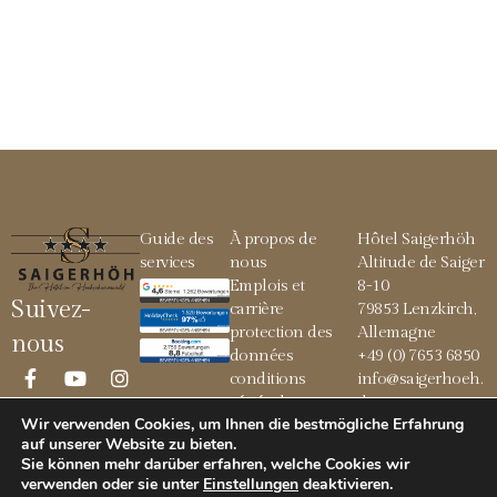
Guide des
À propos de
Hôtel Saigerhöh
services
nous
Altitude de Saiger
Emplois et
8-10
Suivez-
carrière
79853 Lenzkirch,
protection des
Allemagne
nous
données
+49 (0) 7653 6850
conditions
info@saigerhoeh.
générales
de
Wir verwenden Cookies, um Ihnen die bestmögliche Erfahrung
Mentions légales
auf unserer Website zu bieten.
Sie können mehr darüber erfahren, welche Cookies wir
verwenden oder sie unter
Einstellungen
deaktivieren
.