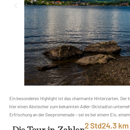
Ein besonderes Highlight ist das charmante Hinterzarten. Der 
hier einen Abstecher zum bekannten Adler-Skistadion unterneh
Erfrischung an der Seepromenade – sei es bei einem Eis, ein
2
 Std
24.3
 km
Die Tour in Zahlen
Dauer
Distanz
Unser Tipp
: Starten Sie Ihre Radtour ganz entspannt nach ein
landschaftliche Schönheit, sportliche Aktivität und erholsam