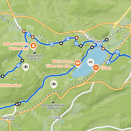
as Schwarzwald-Erlebnis direkt vor der Haustür. Dank der idyllische
ufbrechen. Nach wenigen Minuten erreichen Sie den Titisee, den off