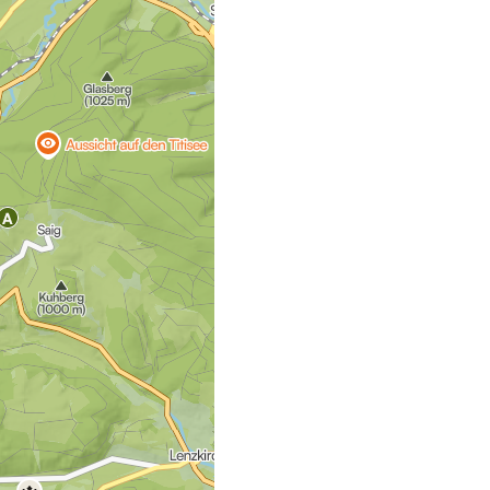
n Lage in Saig können Sie bequem auf das Fahrrad steigen und
iziellen Startpunkt dieser abwechslungsreichen Rundtour.