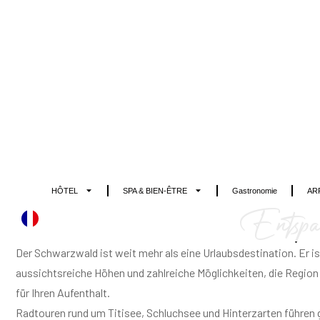
Entspan
Der Schwarzwald ist weit mehr als eine Urlaubsdestination. Er is
aussichtsreiche Höhen und zahlreiche Möglichkeiten, die Region
für Ihren Aufenthalt.
Radtouren rund um Titisee, Schluchsee und Hinterzarten führen
finden Sie drei der schönsten Touren, für Familien und entspannt
Lassen Sie sich inspirieren und entdecken Sie mit uns die schö
erleben.