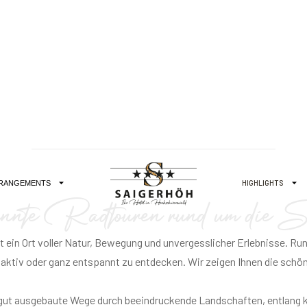
RÉSERVEZ VOS VACANCES ACTIVES
nte Radtouren rund um die Sa
t ein Ort voller Natur, Bewegung und unvergesslicher Erlebnisse. Ru
 aktiv oder ganz entspannt zu entdecken. Wir zeigen Ihnen die schö
 gut ausgebaute Wege durch beeindruckende Landschaften, entlang k
e Stunden in der Natur, rund die Saigerhöh und Lenzkirch. Ideal um d
nsten Ecken des Schwarzwalds. Wir wünschen Ihnen viel Freude beim