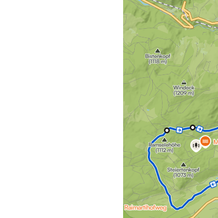
Wenn Sie Ihren Urlaub im Hotel Saigerhöh verbringen, beginnt d
ohne lange Anfahrt zu einer der schönsten Touren der Region a