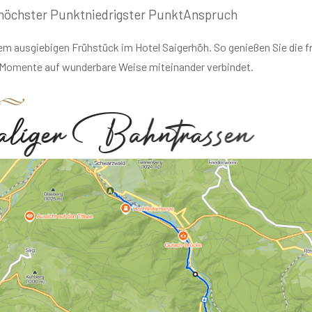
a
l
i
g
e
r
B
a
h
n
t
r
a
s
s
e
n