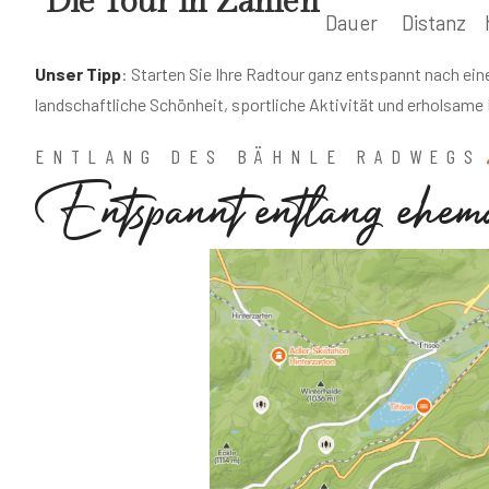
ENTLANG DES BÄHNLE RADWEGS
E
n
t
s
p
a
n
n
t
e
n
t
l
a
n
g
e
h
e
m