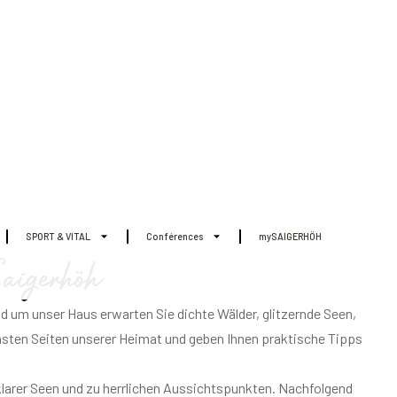
igerhöh
nd um unser Haus erwarten Sie dichte Wälder, glitzernde Seen,
nsten Seiten unserer Heimat und geben Ihnen praktische Tipps
larer Seen und zu herrlichen Aussichtspunkten. Nachfolgend
irekt vom Hotel aus zu starten.
 Lesen und noch mehr Freude dabei, die Region selbst zu