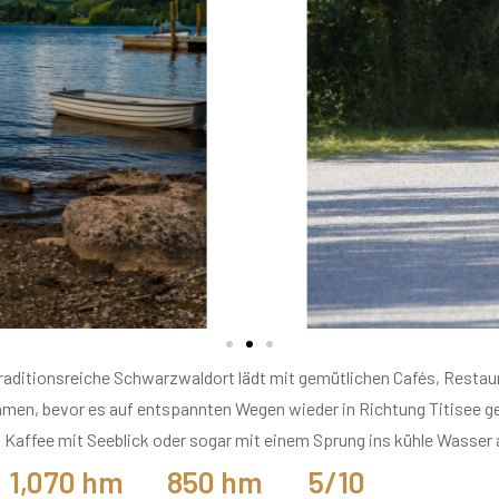
traditionsreiche Schwarzwaldort lädt mit gemütlichen Cafés, Resta
men, bevor es auf entspannten Wegen wieder in Richtung Titisee geh
em Kaffee mit Seeblick oder sogar mit einem Sprung ins kühle Wass
1,070
 hm
850
 hm
5
/10
höchster Punkt
niedrigster Punkt
Anspruch
em ausgiebigen Frühstück im Hotel Saigerhöh. So genießen Sie die f
e Momente auf wunderbare Weise miteinander verbindet.