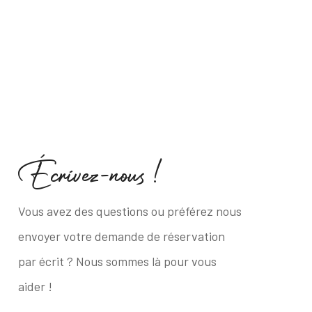
É
c
r
i
v
e
z
-
n
o
u
s
!
Vous avez des questions ou préférez nous
envoyer votre demande de réservation
par écrit ? Nous sommes là pour vous
aider !