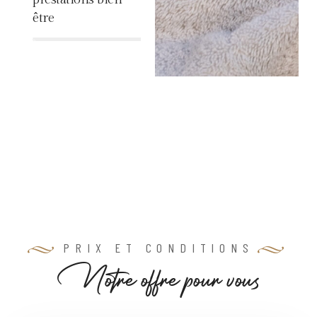
être
%
PRIX ET CONDITIONS
N
o
t
r
e
o
f
f
r
e
p
o
u
r
v
o
u
s