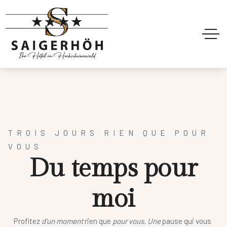
TROIS JOURS RIEN QUE POUR
VOUS
D
u
t
e
m
p
s
p
o
u
r
m
o
i
Profitez
d'un moment
rien que
pour vous. Une
pause qui vous