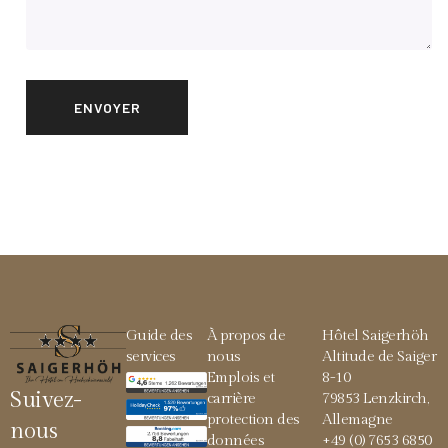
Guide des
À propos de
Hôtel Saigerhöh
services
nous
Altitude de Saiger
Emplois et
8-10
Suivez-
carrière
79853 Lenzkirch,
protection des
Allemagne
nous
données
+49 (0) 7653 6850