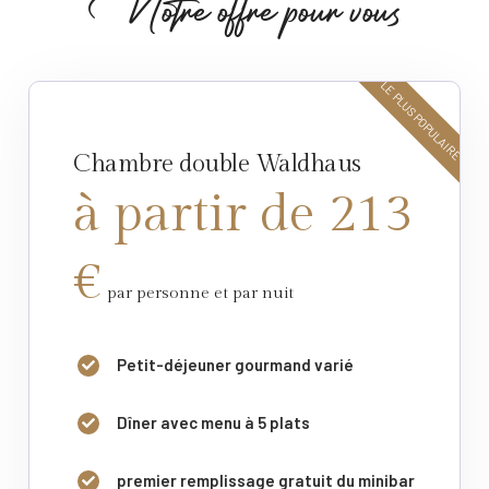
N
o
t
r
e
o
f
f
r
e
p
o
u
r
v
o
u
s
LE PLUS POPULAIRE
Chambre double Waldhaus
à partir de 213
€
par personne et par nuit
Petit-déjeuner gourmand varié
Dîner avec menu à 5 plats
premier remplissage gratuit du minibar