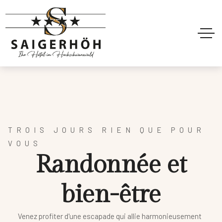
TROIS JOURS RIEN QUE POUR
VOUS
R
a
n
d
o
n
n
é
e
e
t
b
i
e
n
-
ê
t
r
e
Venez profiter d'une escapade qui allie harmonieusement