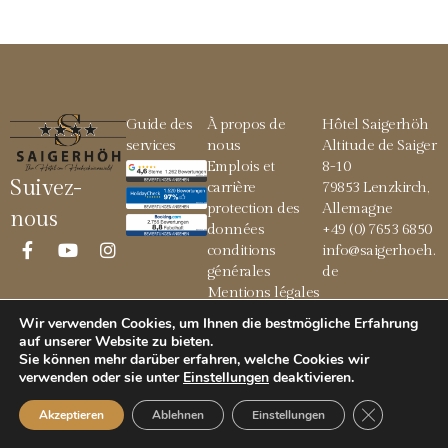
Guide des
À propos de
Hôtel Saigerhöh
services
nous
Altitude de Saiger
Emplois et
8-10
Suivez-
carrière
79853 Lenzkirch,
protection des
Allemagne
nous
données
+49 (0) 7653 6850
conditions
info@saigerhoeh.
générales
de
Mentions légales
Wir verwenden Cookies, um Ihnen die bestmögliche Erfahrung
auf unserer Website zu bieten.
Sie können mehr darüber erfahren, welche Cookies wir
© 2026 Saigerhöh
verwenden oder sie unter
Einstellungen
deaktivieren
.
GDPR Cookie
Akzeptieren
Ablehnen
Einstellungen