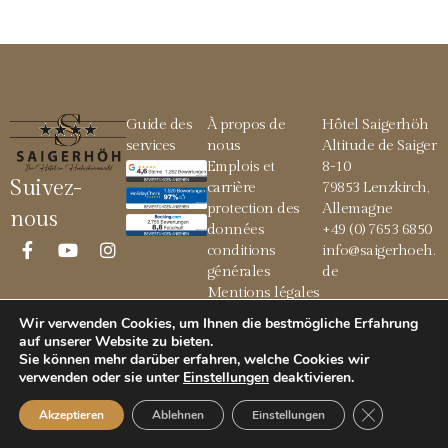
Guide des
À propos de
Hôtel Saigerhöh
services
nous
Altitude de Saiger
Emplois et
8-10
Suivez-
carrière
79853 Lenzkirch,
protection des
Allemagne
nous
données
+49 (0) 7653 6850
conditions
info@saigerhoeh.
générales
de
Mentions légales
Wir verwenden Cookies, um Ihnen die bestmögliche Erfahrung
auf unserer Website zu bieten.
Sie können mehr darüber erfahren, welche Cookies wir
© 2026 Saigerhöh
verwenden oder sie unter
Einstellungen
deaktivieren
.
GDPR Cookie
Akzeptieren
Ablehnen
Einstellungen