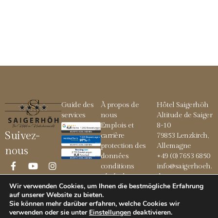
Guide des
À propos de
Hôtel Saigerhöh
services
nous
Altitude de Saiger
Emplois et
8-10
Suivez-
carrière
79853 Lenzkirch,
protection des
Allemagne
nous
données
+49 (0) 7653 6850
conditions
info@saigerhoeh.
générales
de
Wir verwenden Cookies, um Ihnen die bestmögliche Erfahrung
Mentions légales
auf unserer Website zu bieten.
Sie können mehr darüber erfahren, welche Cookies wir
verwenden oder sie unter
Einstellungen
deaktivieren
.