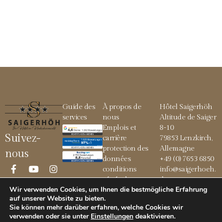
Guide des
À propos de
Hôtel Saigerhöh
services
nous
Altitude de Saiger
Emplois et
8-10
Suivez-
carrière
79853 Lenzkirch,
protection des
Allemagne
nous
données
+49 (0) 7653 6850
conditions
info@saigerhoeh.
générales
de
Wir verwenden Cookies, um Ihnen die bestmögliche Erfahrung
Mentions légales
auf unserer Website zu bieten.
Sie können mehr darüber erfahren, welche Cookies wir
verwenden oder sie unter
Einstellungen
deaktivieren
.